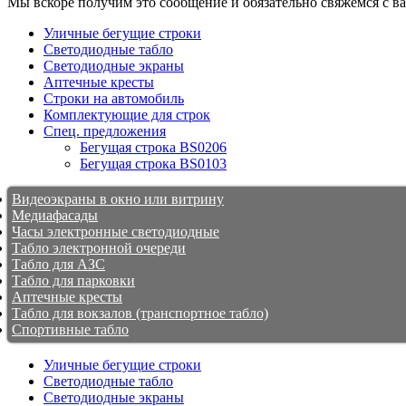
Мы вскоре получим это сообщение и обязательно свяжемся с в
Уличные бегущие строки
Светодиодные табло
Светодиодные экраны
Аптечные кресты
Строки на автомобиль
Комплектующие для строк
Спец. предложения
Бегущая строка BS0206
Бегущая строка BS0103
Видеоэкраны в окно или витрину
Медиафасады
Часы электронные светодиодные
Табло электронной очереди
Табло для АЗС
Табло для парковки
Аптечные кресты
Табло для вокзалов (транспортное табло)
Спортивные табло
Уличные бегущие строки
Светодиодные табло
Светодиодные экраны