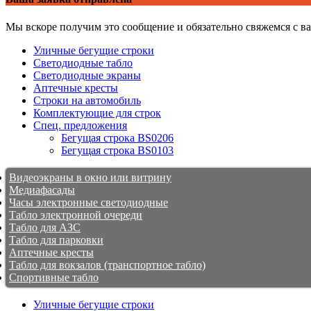
Мы вскоре получим это сообщение и обязательно свяжемся с в
Уличные бегущие строки
Светодиодные табло
Светодиодные экраны
Аптечные кресты
Строки на автомобиль
Комплектующие для строк
Спец. предложения
Бегущая строка BS0206
Бегущая строка BS0103
Видеоэкраны в окно или витрину
Медиафасады
Часы электронные светодиодные
Табло электронной очереди
Табло для АЗС
Табло для парковки
Аптечные кресты
Табло для вокзалов (транспортное табло)
Спортивные табло
Уличные бегущие строки