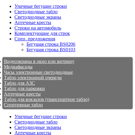
Уличные бегущие строки
Светодиодные табло
Светодиодные экраны
Аптечные кресты
Строки на автомобиль
Комплектующие для строк
Спец. предложения
Бегущая строка BS0206
Бегущая строка BS0103
Видеоэкраны в окно или витрину
Медиафасады
Часы электронные светодиодные
Табло электронной очереди
Табло для АЗС
Табло для парковки
Аптечные кресты
Табло для вокзалов (транспортное табло)
Спортивные табло
Уличные бегущие строки
Светодиодные табло
Светодиодные экраны
Аптечные кресты