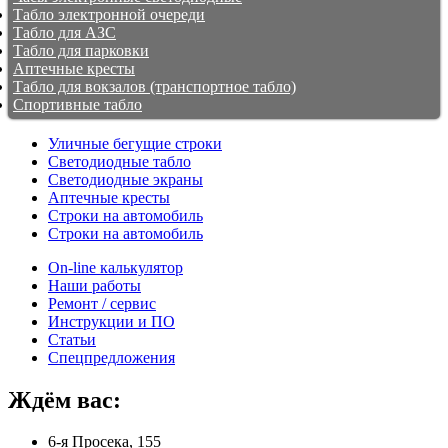
Табло электронной очереди
Табло для АЗС
Табло для парковки
Аптечные кресты
Табло для вокзалов (транспортное табло)
Спортивные табло
Уличные бегущие строки
Светодиодные табло
Светодиодные экраны
Аптечные кресты
Строки на автомобиль
Строки на автомобиль
On-line калькулятор
Наши работы
Ремонт / сервис
Инструкции и ПО
Статьи
Спецпредложения
Ждём вас:
6-я Просека, 155