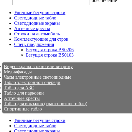
обеспечение
Уличные бегущие строки
Светодиодные табло
Светодиодные экраны
Аптечные кресты
Строки на автомобиль
Комплектующие для строк
Спец. предложения
Бегущая строка BS0206
Бегущая строка BS0103
Видеоэкраны в окно или витрину
Медиафасады
Часы электронные светодиодные
Табло электронной очереди
Табло для АЗС
Табло для парковки
Аптечные кресты
Табло для вокзалов (транспортное табло)
Спортивные табло
Уличные бегущие строки
Светодиодные табло
Светодиодные экраны