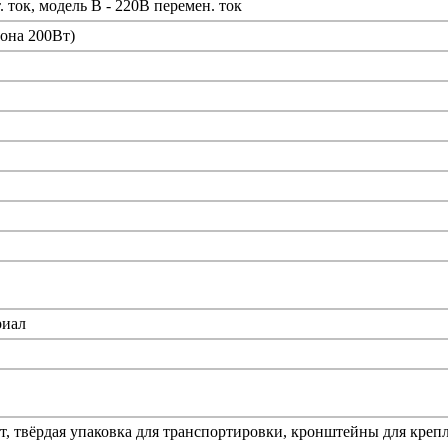
 ток, модель B - 220В перемен. ток
рона 200Вт)
риал
, твёрдая упаковка для транспортировки, кронштейны для крепл