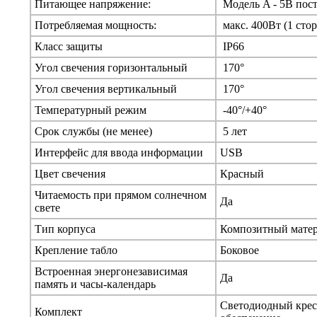
Питающее напряжение:
Модель A - 5В пост.
Потребляемая мощность:
макс. 400Вт (1 сто
Класс защиты
IP66
Угол свечения горизонтальный
170°
Угол свечения вертикальный
170°
Температурный режим
-40°/+40°
Срок службы (не менее)
5 лет
Интерфейс для ввода информации
USB
Цвет свечения
Красный
Читаемость при прямом солнечном
Да
свете
Тип корпуса
Композитный мате
Крепление табло
Боковое
Встроенная энергонезависимая
Да
память и часы-календарь
Светодиодный крест
Комплект